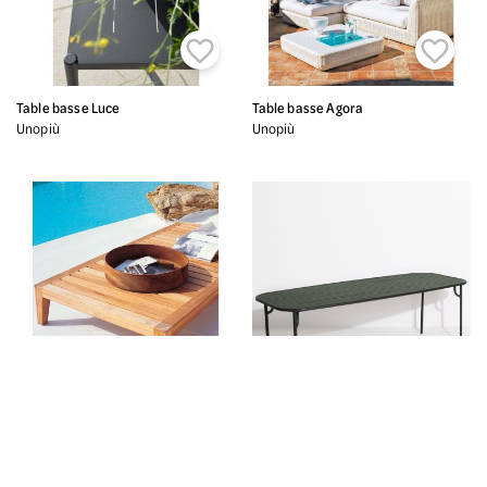


Table basse Luce
Table basse Agora
Unopiù
Unopiù


Table basse Synthesis
Grande table rectangulaire Week-end
Unopiù
Petite Friture