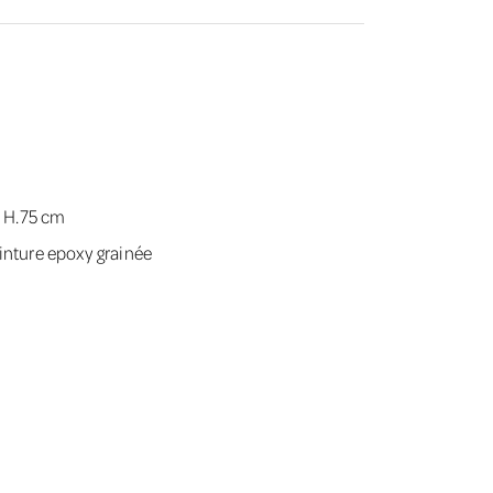
x H.75 cm
inture epoxy grainée