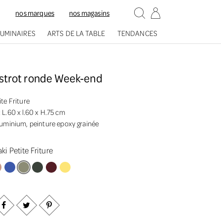
nos marques
nos magasins
LUMINAIRES
ARTS DE LA TABLE
TENDANCES
istrot ronde Week-end
ite Friture
:
L.60 x l.60 x H.75 cm
uminium, peinture epoxy grainée
ki Petite Friture
e Petite Friture
Bleu Cobalt Petite Friture
Kaki Petite Friture
Vert bouteille Petite Friture
Bordeaux Petite Friture
Jaune Petite Friture