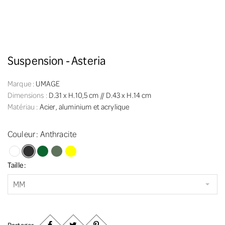
Suspension - Asteria
Marque :
UMAGE
Dimensions :
D.31 x H.10,5 cm // D.43 x H.14 cm
Matériau :
Acier, aluminium et acrylique
Couleur :
Anthracite
Blanc
Anthracite
Vert foncé
Vert olive
Jaune
Taille :
MM
Partager