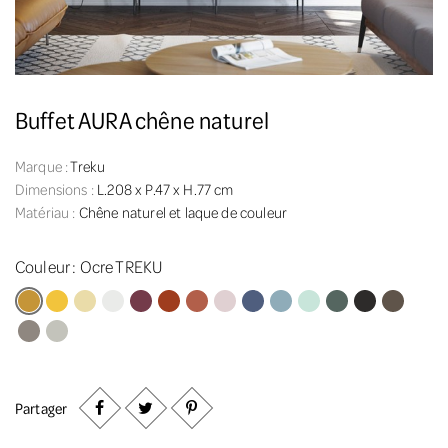
Buffet AURA chêne naturel
Marque :
Treku
Dimensions :
L.208 x P.47 x H.77 cm
Matériau :
Chêne naturel et laque de couleur
Couleur :
Ocre TREKU
Ocre TREKU
Jaune TREKU
Vanille TREKU
Blanc TREKU
Prune TREKU
Brique TREKU
Pêche TREKU
Rose poudré TREKU
Saphir TREKU
Ciel TREKU
Aigue marine TREKU
Mousse TREKU
Graphite TREK
Gris plom
Vison TREKU
Brun TREKU
Partager