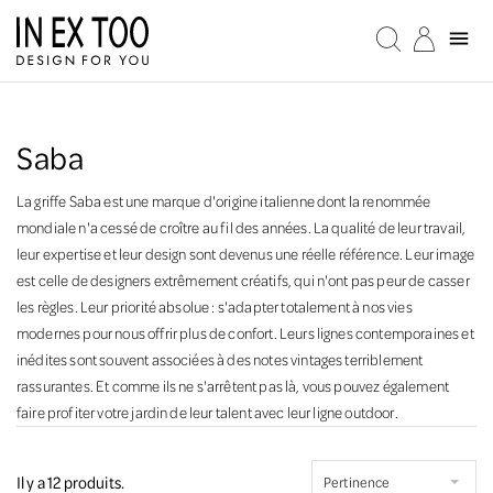

Saba
La griffe Saba est une marque d'origine italienne dont la renommée
mondiale n'a cessé de croître au fil des années. La qualité de leur travail,
leur expertise et leur design sont devenus une réelle référence. Leur image
est celle de designers extrêmement créatifs, qui n'ont pas peur de casser
les règles. Leur priorité absolue : s'adapter totalement à nos vies
modernes pour nous offrir plus de confort. Leurs lignes contemporaines et
inédites sont souvent associées à des notes vintages terriblement
rassurantes. Et comme ils ne s'arrêtent pas là, vous pouvez également
faire profiter votre jardin de leur talent avec leur ligne outdoor.
Il y a 12 produits.
Pertinence