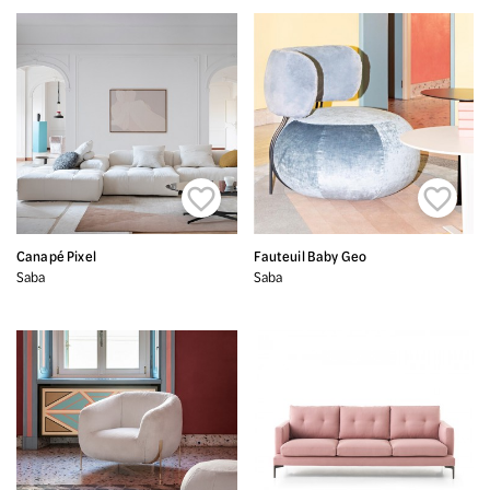


Canapé Pixel
Fauteuil Baby Geo
Saba
Saba