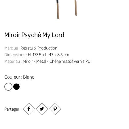
Miroir Psyché My Lord
Marque :
Resistub' Production
Dimensions :
H. 173.5 x L. 47 x 8.5 cm
Matériau :
Miroir - Métal - Chêne massif vernis PU
Couleur :
Blanc
Blanc
Noir
Partager