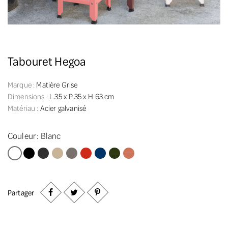
Tabouret Hegoa
Marque :
Matière Grise
Dimensions :
L.35 x P.35 x H.63 cm
Matériau :
Acier galvanisé
Couleur :
Blanc
Blanc
Noir
Anthracite
Sable
Taupe
Rouge
Bleu foncé
Kaki
Terracotta
Partager